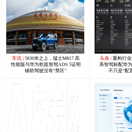
车讯
|
5830米之上，猛士M817 高
头条
|
重构行业
性能版与华为乾崑智驾ADS 5证明
系智驾标配华为
辅助驾驶没有“禁区”
不只是“配