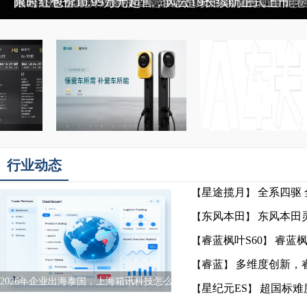
重构行业规则：启境GT7全系智驾标配华为乾崑智驾AD
行业动态
星途揽月
全系四驱
【
】
东风本田
东风本田灵
【
】
睿蓝枫叶S60
睿蓝枫
【
】
睿蓝
多维度创新，
【
】
2026年企业出海泰国，上海箱讯科技怎么做到的？
星纪元ES
超国标难度
【
】