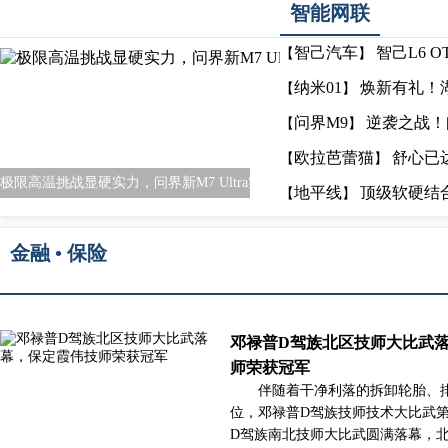
智能网联
智己汽车
智己L6 
【
】
纳米01
焕新有礼！
【
】
问界M9
逆袭之战！
【
】
欧拉芭蕾猫
舒心已
【
】
极限高温挑战显硬实力，问界新M7 Ultra实力
地平线
顶级软硬结
【
】
金融 • 保险
邓禄普D驾族北区技师大比武
师荣获冠军
伴随着干净利落的拆卸轮胎、
位，邓禄普D驾族技师技术大比武
D驾族南北技师大比武圆满落幕，