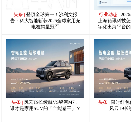
头条
|
登顶全球第一！沙利文报
行业动态
|
20
告：科大智能斩获2025全球家用充
上海箱讯科技怎
电桩销量冠军
字化出海平台的
头条
|
风云T9长续航VS银河M7，
头条
|
限时红包价
谁才是家用SUV的「全能卷王」？
风云T9长